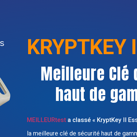
KRYPTKEY II
Meilleure Clé 
haut de ga
MEILLEURtest
a classé « KryptKey II E
la meilleure clé de sécurité haut de ga