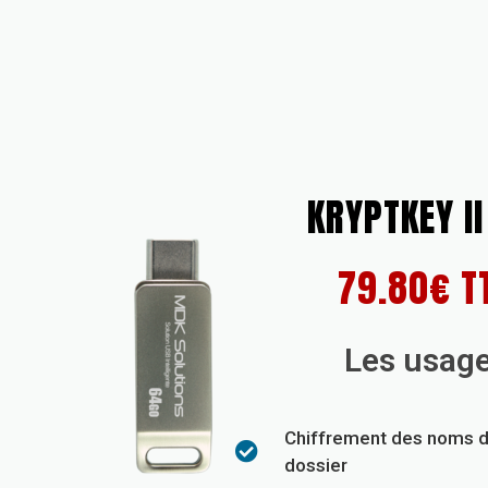
KRYPTKEY II
79.80€ T
Les usag
Chiffrement des noms de
dossier