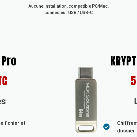
Aucune installation, compatible PC/Mac,
connecteur USB / USB-C
 Pro
KRYPTK
TC
5
es
 fichier et
Chiffrem
dossier